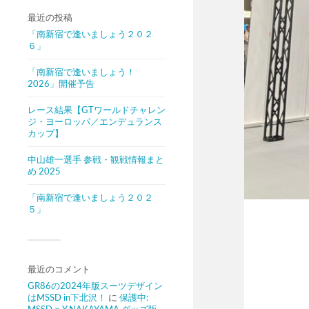
最近の投稿
「南新宿で逢いましょう２０２
６」
「南新宿で逢いましょう！
2026」開催予告
レース結果【GTワールドチャレン
ジ・ヨーロッパ／エンデュランス
カップ】
中山雄一選手 参戦・観戦情報まと
め 2025
「南新宿で逢いましょう２０２
５」
最近のコメント
GR86の2024年版スーツデザイン
はMSSD in下北沢！
に
保護中: