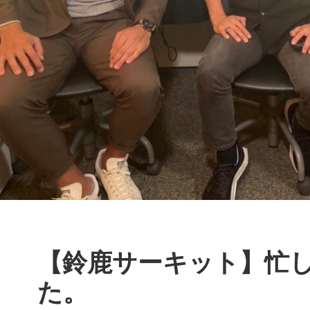
【鈴鹿サーキット】忙
た。