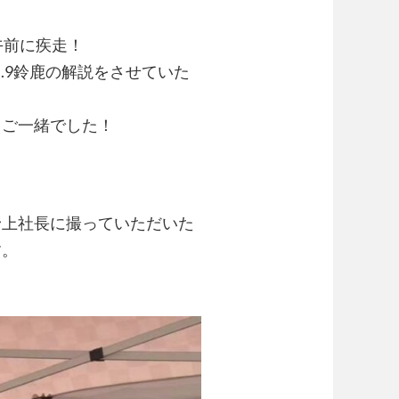
午前に疾走！
d.9鈴鹿の解説をさせていた
もご一緒でした！
！
野上社長に撮っていただいた
す。