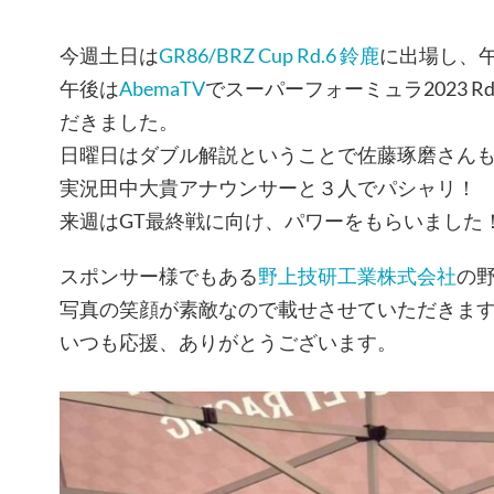
今週土日は
GR86/BRZ Cup Rd.6 鈴鹿
に出場し、
午後は
AbemaTV
でスーパーフォーミュラ2023 R
だきました。
日曜日はダブル解説ということで佐藤琢磨さん
実況田中大貴アナウンサーと３人でパシャリ！
来週はGT最終戦に向け、パワーをもらいました
スポンサー様でもある
野上技研工業株式会社
の
写真の笑顔が素敵なので載せさせていただきま
いつも応援、ありがとうございます。